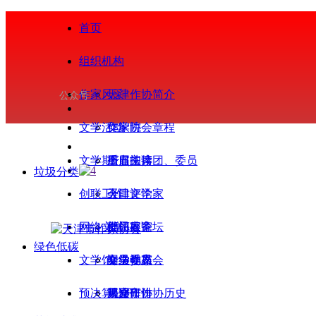
首页
组织机构
作家风采
天津作协简介
公众号
文学活动
作家协会章程
文学院
文学期刊
历届主席团、委员
重点扶持
今日阅读
垃圾分类
创联工作
会
今日评论家
天津文学
网络文学
部门处室
批评家论坛
会员服务
绿色低碳
文学馆
专业委员会
文学视界
会员动态
网络作家
预决算公开
天津市作协历史
基层作协
观察研讨
简介