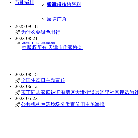
节能减排
天津市作协资料
权益保护
多看点
馆讯
展陈广角
2025-09-18
넷
为什么要绿色出行
2023-08-21
넷
携手共护母亲河
© 版权所有
天津市作家协会
2023-08-21
넷
节水中国宣传片
2023-08-21
넷
公民节约用水行为规范
2023-08-15
넷
全国生态日主题宣传
2023-06-12
넷
宋丁同志家庭被滨海新区大港街道晨晖里社区评选为
2023-05-23
넷
公共机构生活垃圾分类宣传周主题海报