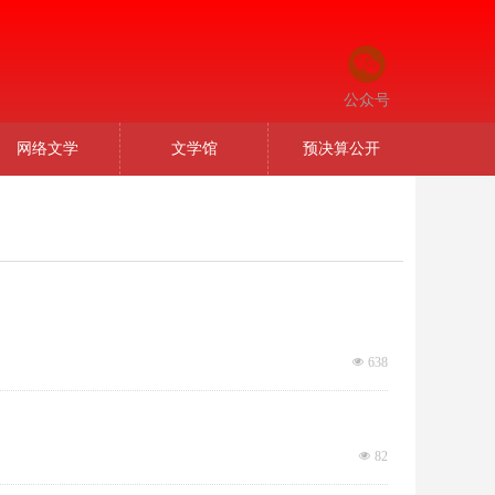
公众号
网络文学
文学馆
预决算公开
넶
638
넶
82