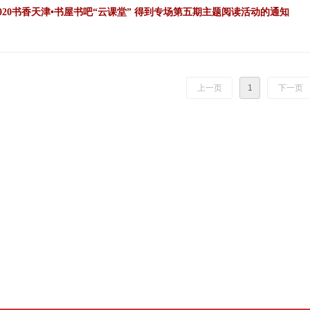
关于收看2020书香天津•书屋书吧“云课堂” 得到专场第五期主题阅读活动的通知
上一页
1
下一页