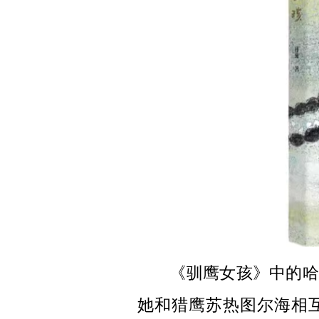
《驯鹰女孩》中的哈
她和猎鹰苏热图尔海相