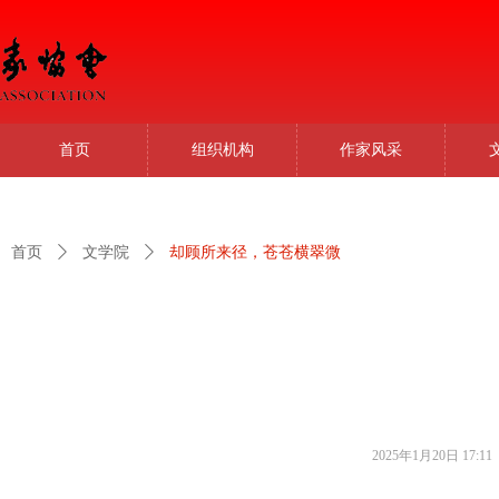
首页
组织机构
作家风采
首页
ꄲ
文学院
ꄲ
却顾所来径，苍苍横翠微
2025年1月20日
17:11