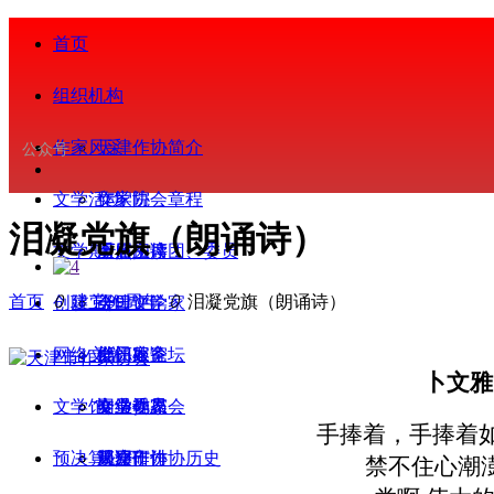
首页
组织机构
作家风采
天津作协简介
公众号
文学活动
作家协会章程
文学院
泪凝党旗（朗诵诗）
文学期刊
历届主席团、委员
重点扶持
今日阅读
首页
ꄲ
建党99周年
ꄲ
泪凝党旗（朗诵诗）
创联工作
会
今日评论家
天津文学
网络文学
部门处室
批评家论坛
会员服务
卜文雅
文学馆
专业委员会
文学视界
会员动态
网络作家
手捧着，手捧着如
预决算公开
天津市作协历史
基层作协
观察研讨
简介
禁不住心潮