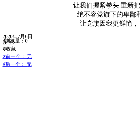
让我们握紧拳头 重新
绝不容党旗下的卑鄙
让党旗因我更鲜艳，
2020年7月6日
ꄘ
浏览量：
0
20:33
ꄀ
收藏
ꂃ
前一个：
无
ꁹ
后一个：
无