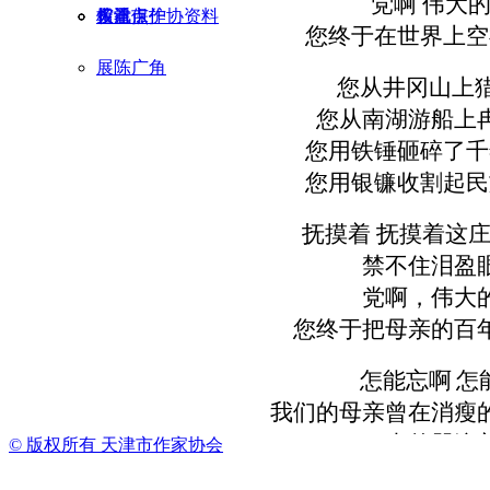
党啊 伟大
天津市作协资料
权益保护
多看点
馆讯
您终于在世界上空
展陈广角
您从井冈山上猎
您从南湖游船上
您用铁锤砸碎了千
您用银镰收割起民
抚摸着 抚摸着这
禁不住泪盈
党啊，伟大
您终于把母亲的百
怎能忘啊
怎
我们的母亲曾在消瘦
也曾哭泣
© 版权所有
天津市作家协会
跪倒在软弱的不平