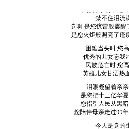
亲吻着 亲吻着这
禁不住泪流
党啊 是您惊雷般震醒
是您火炬般照亮了疮
困难当头时 您
优秀的儿女忘我
民族危亡时 您
英雄儿女甘洒热血
泪眼凝望着亲亲
是您把十三亿华夏
您指引人民从黑暗
您陪伴母亲走过99
今天是党的