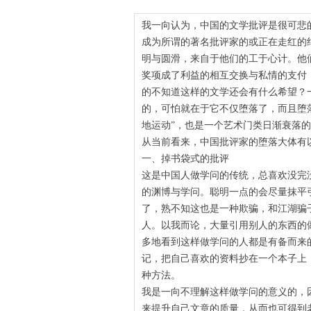
我一向认为，中国的文学批评是很可悲
成为所谓的著名批评家的或正在走红的
明与圆滑，来自于他们的工于心计。他
奖项成了利益的相互交换与私情的支付
的不知道这样的文学还会有什么希望？
的，可怕就在于它不仅堕落了，而且堕
地运动”，也是一个艺术门类日渐衰落
从当前看来，中国批评家的堕落大体有
一、掉书袋式的批评
这是中国人做学问的传统，总喜欢没完
的渊博与学问。聪明一点的会尽量抹平
了，熟不知这也是一种欺骗，和江湖骗
人。以我而论，大量引用别人的东西的
多地看到这样做学问的人都是有备而来
记，把自己喜欢的资料抄在一个本子上
种方法。
我是一向不理解这样做学问的意义的，
来提升自己文章的质量，从而也可得到