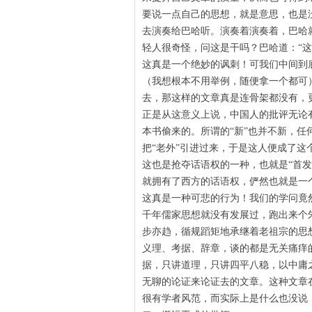
要说一点自己的思想，就是意思，也是
去演奏给巴哈听。演奏着演奏着，巴哈
轻人很奇怪，问这是干吗？巴哈道：“
这真是一个绝妙的讽刺！可我们中间到
（我想根本不用举例，随便拿一个都可
去，那这样的文章真是连骨架都没有，
正是从这意义上说，中国人的批评无论
本书偷来的。所谓的“新”也并不新，任
把“老外”引进过来，于是这人便成了这
这也是抢夺话语权的一种，也就是“首发
就拥有了西方的话语权，俨然也就是一
这真是一种可悲的行为！我们的学问竟
千年儒家思想就没有发展过，跑出来个
步亦趋，循规蹈矩地承继着老祖宗的思
义理、考据、辞章，谈的都是无关痛痒
据，只讲道理，只讲四平八稳，以中庸
无聊的论证来论证去的文章。这种文章
很有学者风范，而实际上是什么也没说