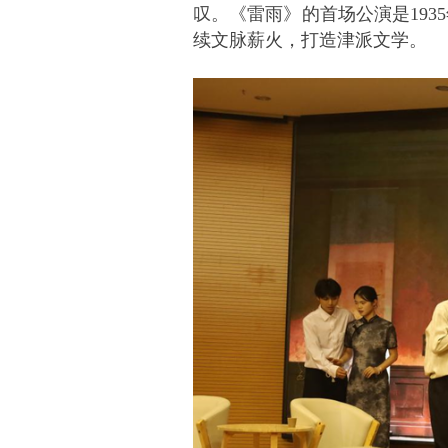
叹。《雷雨》的首场公演是19
续文脉薪火，打造津派文学。