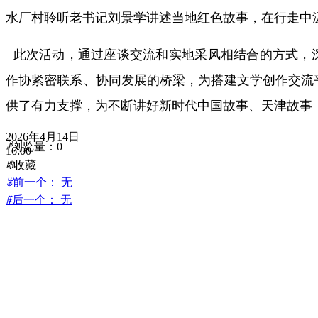
水厂村聆听老书记刘景学讲述当地红色故事，在行走中
此次活动，通过座谈交流和实地采风相结合的方式，
作协紧密联系、协同发展的桥梁，为搭建文学创作交流
供了有力支撑，为不断讲好新时代中国故事、天津故事
2026年4月14日
ꄘ
浏览量：
0
16:00
ꄀ
收藏
ꂃ
前一个：
无
ꁹ
后一个：
无