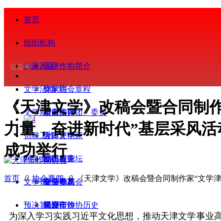
首页
组织机构
作家风采
天津作协简介
公众号
文学活动
作家协会章程
文学院
《天津文学》改稿会暨合同制作
文学期刊
历届主席团、委员
重点扶持
今日阅读
力量，奋进新时代”基层采风活
创联工作
会
今日评论家
天津文学
成功举行
网络文学
部门处室
批评家论坛
会员服务
首页
ꄲ
协会要闻
ꄲ
《天津文学》改稿会暨合同制作家“文学
文学馆
专业委员会
文学视界
会员动态
网络作家
预决算公开
天津市作协历史
基层作协
观察研讨
简介
为深入学习实践习近平文化思想，推动天津文学事业高