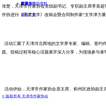
天津市作协资料
权益保护
多看点
馆讯
张楚，天津市作家协会党组副书记、专职副主席李喜超
作协进行《天津文学》改稿会暨合同制作家“文学津力量
展陈广角
活动汇聚了天津河北两地的文学界专家、编辑、签约作
践、投稿过程等核心话题展开深入分享，为现场参与者
活动伊始，天津市作家协会原主席、蓟州区政协副主
© 版权所有
天津市作家协会
并简要阐述了本次活动的初衷与意义。她表示，希望通
质量发展，让文学之花在津沽大地绽放光彩。作为深耕