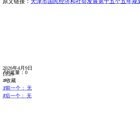
原文链接：
天津市国民经济和社会发展第十五个五年规
2026年4月9日
ꄘ
浏览量：
0
15:29
ꄀ
收藏
ꂃ
前一个：
无
ꁹ
后一个：
无