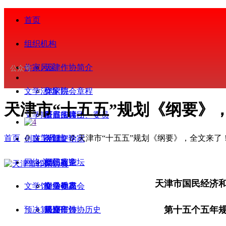
首页
组织机构
作家风采
天津作协简介
公众号
文学活动
作家协会章程
文学院
天津市“十五五”规划《纲要》
文学期刊
历届主席团、委员
重点扶持
今日阅读
首页
ꄲ
文学导航
ꄲ
天津市“十五五”规划《纲要》，全文来了
创联工作
会
今日评论家
天津文学
网络文学
部门处室
批评家论坛
会员服务
天津市国民经济
文学馆
专业委员会
文学视界
会员动态
网络作家
第十五个五年
预决算公开
天津市作协历史
基层作协
观察研讨
简介