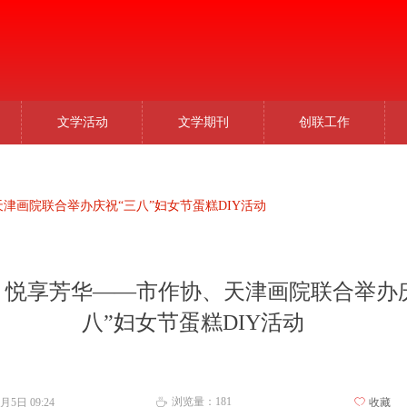
文学活动
文学期刊
创联工作
津画院联合举办庆祝“三八”妇女节蛋糕DIY活动
 悦享芳华——市作协、天津画院联合举办
八”妇女节蛋糕DIY活动
浏览量：
181
3月5日
09:24
ꄀ
收藏
ꄘ