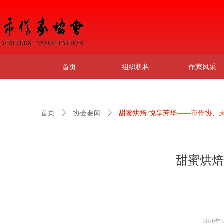
首页
组织机构
作家风采
首页
ꄲ
协会要闻
ꄲ
甜蜜烘焙 悦享芳华——市作协、天
甜蜜烘焙
2026年