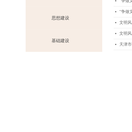
“争做
넷
“争做
넷
思想建设
文明风
넷
文明风
넷
基础建设
天津市
넷